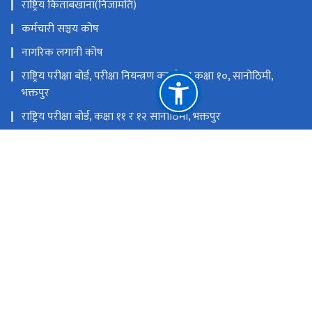
राष्ट्रिय किताबखाना(निजामति)
कर्मचारी सञ्चय कोष
नागरिक लगानी कोष
राष्ट्रिय परीक्षा बोर्ड, परीक्षा नियन्त्रण कार्यालय कक्षा १०, सानोठिमी,
भक्तपुर
राष्ट्रिय परीक्षा बोर्ड, कक्षा ११ र १२ सानोठिमी, भक्तपुर
शिक्षा तथा मानव स्रोत विकास केन्द्र, सानोठिमी, भक्तपुर
शैक्षिक गुणस्तर परीक्षण केन्द्र, सानोठिमी, भक्तपुर
राष्ट्रिय प्राकृतिक स्रोत तथा वित्त आयोग
सानोठिमी, भक्तपुर
info@moecdc.gov.np
९७७-०१-६६३४३७३, मान्यता तथा समकक्षता शाखा ९७७-०१-६६३५८२९