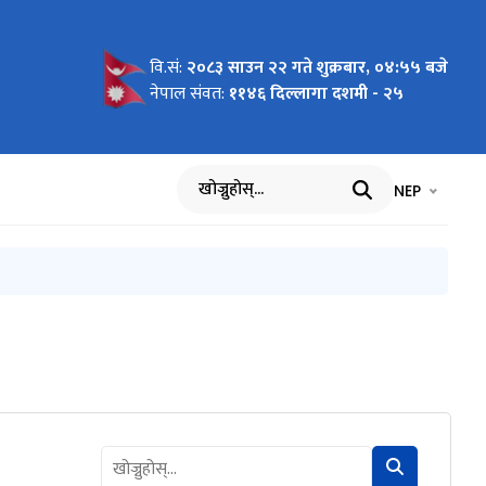
८३ का
क वर्ष
य तहमा
३ का लागि
 स्वीकृति
ीकृत भएका
्धी आशयको
 गणित
ता प्रदान
रमको लागि
िति:
यअनुसार)
०८२/०४/२९
८३ का
ूचना ।
सूचना !
विकल्पमा
वि.सं:
२०८३ साउन २२ गते शुक्रबार, ०४:५५ बजे
ची
नेपाल संवत:
११४६ दिल्लागा दशमी - २५
मा प्रकट
भाषा चयन गर्नुह
भाषा प
NEP
खोज्नुहोस्