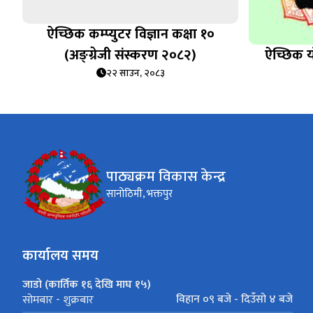
ऐच्छिक कम्प्युटर विज्ञान कक्षा १०
(अङ्ग्रेजी संस्करण २०८२)
ऐच्छिक य
२२ साउन, २०८३
पाठ्यक्रम विकास केन्द्र
सानोठिमी, भक्तपुर
कार्यालय समय
जाडो (कार्तिक १६ देखि माघ १५)
विहान ०९ बजे - दिउँसो ४ बजे
सोमबार - शुक्रबार