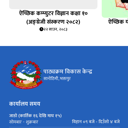
ऐच्छिक कम्प्युटर विज्ञान कक्षा १०
(अङ्ग्रेजी संस्करण २०८२)
ऐच्छिक य
२२ साउन, २०८३
पाठ्यक्रम विकास केन्द्र
सानोठिमी, भक्तपुर
कार्यालय समय
जाडो (कार्तिक १६ देखि माघ १५)
विहान ०९ बजे - दिउँसो ४ बजे
सोमबार - शुक्रबार