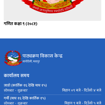
गणित कक्षा ९ (२०८१)
पाठ्यक्रम विकास केन्द्र
सानोठिमी, भक्तपुर
कार्यालय समय
जाडो (कार्तिक १६ देखि माघ १५)
विहान ०९ बजे - दिउँसो ४ बजे
सोमबार - शुक्रबार
गर्मी (माघ १६ देखि कार्तिक १५)
विहान ९ बजे - दिउँसो ५ बजे
सोमबार - शुक्रबार