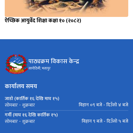
ऐच्छिक आयुर्वेद शिक्षा कक्षा १० (२०८२)
पाठ्यक्रम विकास केन्द्र
सानोठिमी, भक्तपुर
कार्यालय समय
जाडो (कार्तिक १६ देखि माघ १५)
विहान ०९ बजे - दिउँसो ४ बजे
सोमबार - शुक्रबार
गर्मी (माघ १६ देखि कार्तिक १५)
विहान ९ बजे - दिउँसो ५ बजे
सोमबार - शुक्रबार