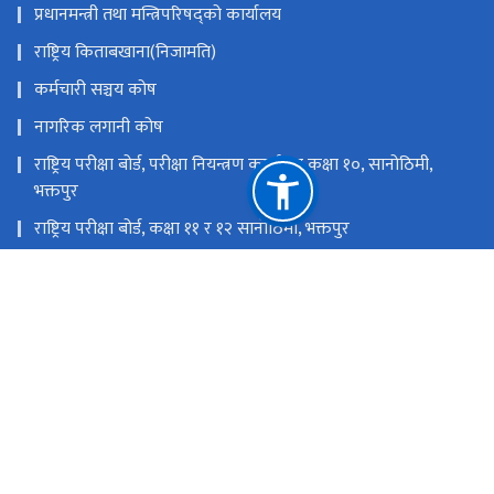
प्रधानमन्त्री तथा मन्त्रिपरिषद्को कार्यालय
राष्ट्रिय किताबखाना(निजामति)
कर्मचारी सञ्चय कोष
नागरिक लगानी कोष
राष्ट्रिय परीक्षा बोर्ड, परीक्षा नियन्त्रण कार्यालय कक्षा १०, सानोठिमी,
भक्तपुर
राष्ट्रिय परीक्षा बोर्ड, कक्षा ११ र १२ सानोठिमी, भक्तपुर
शिक्षा तथा मानव स्रोत विकास केन्द्र, सानोठिमी, भक्तपुर
शैक्षिक गुणस्तर परीक्षण केन्द्र, सानोठिमी, भक्तपुर
राष्ट्रिय प्राकृतिक स्रोत तथा वित्त आयोग
सानोठिमी, भक्तपुर
info@moecdc.gov.np
९७७-०१-६६३४३७३, मान्यता तथा समकक्षता शाखा ९७७-०१-६६३५८२९