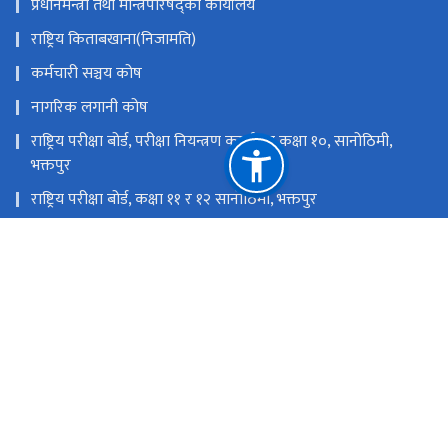
प्रधानमन्त्री तथा मन्त्रिपरिषद्को कार्यालय
राष्ट्रिय किताबखाना(निजामति)
कर्मचारी सञ्चय कोष
नागरिक लगानी कोष
राष्ट्रिय परीक्षा बोर्ड, परीक्षा नियन्त्रण कार्यालय कक्षा १०, सानोठिमी,
भक्तपुर
राष्ट्रिय परीक्षा बोर्ड, कक्षा ११ र १२ सानोठिमी, भक्तपुर
शिक्षा तथा मानव स्रोत विकास केन्द्र, सानोठिमी, भक्तपुर
शैक्षिक गुणस्तर परीक्षण केन्द्र, सानोठिमी, भक्तपुर
राष्ट्रिय प्राकृतिक स्रोत तथा वित्त आयोग
सानोठिमी, भक्तपुर
info@moecdc.gov.np
९७७-०१-६६३४३७३, मान्यता तथा समकक्षता शाखा ९७७-०१-६६३५८२९